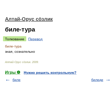
Алтай-Орус сöзлик
биле-тура
Толкование
Перевод
биле-тура
зная, сознательно
Алтай-Орус сöзлик
.
2009
.
Игры ⚽
Нужно решить контрольную?
биле
биледе